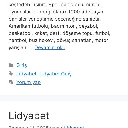
keşfedebilirsiniz. Spor bahis bölümünde,
oyuncular bir dergi olarak 1000 adet aşan
bahisler yerleştirme seçeneğine sahiptir.
Amerikan futbolu, badminton, beyzbol,
basketbol, ​​kriket, dart, döşeme topu, futbol,
hentbol, ​​buz hokeyi, dövüş sanatları, motor
yarışları, …
Devamını oku
Kategoriler
Giriş
Etiketler
Lidyabet
,
Lidyabet Giriş
Yorum yap
Lidyabet