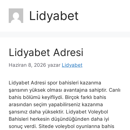
Lidyabet
Lidyabet Adresi
Haziran 8, 2026
yazar
Lidyabet
Lidyabet Adresi spor bahisleri kazanma
şansının yüksek olması avantajına sahiptir. Canlı
bahis bölümü keyifliydi. Birçok farklı bahis
arasından seçim yapabilirseniz kazanma
şansınız daha yüksektir. Lidyabet Voleybol
Bahisleri herkesin düşündüğünden daha iyi
sonuç verdi. Sitede voleybol oyunlarına bahis