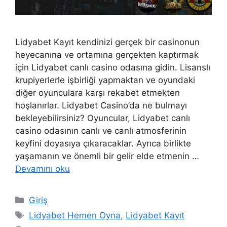
Lidyabet Kayıt kendinizi gerçek bir casinonun
heyecanına ve ortamına gerçekten kaptırmak
için Lidyabet canlı casino odasına gidin. Lisanslı
krupiyerlerle işbirliği yapmaktan ve oyundaki
diğer oyunculara karşı rekabet etmekten
hoşlanırlar. Lidyabet Casino’da ne bulmayı
bekleyebilirsiniz? Oyuncular, Lidyabet canlı
casino odasının canlı ve canlı atmosferinin
keyfini doyasıya çıkaracaklar. Ayrıca birlikte
yaşamanın ve önemli bir gelir elde etmenin …
Devamını oku
Kategoriler
Giriş
Etiketler
Lidyabet Hemen Oyna
,
Lidyabet Kayıt