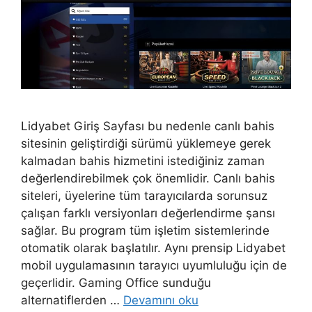
Lidyabet Giriş Sayfası bu nedenle canlı bahis
sitesinin geliştirdiği sürümü yüklemeye gerek
kalmadan bahis hizmetini istediğiniz zaman
değerlendirebilmek çok önemlidir. Canlı bahis
siteleri, üyelerine tüm tarayıcılarda sorunsuz
çalışan farklı versiyonları değerlendirme şansı
sağlar. Bu program tüm işletim sistemlerinde
otomatik olarak başlatılır. Aynı prensip Lidyabet
mobil uygulamasının tarayıcı uyumluluğu için de
geçerlidir. Gaming Office sunduğu
alternatiflerden …
Devamını oku