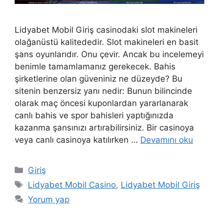
Lidyabet Mobil Giriş casinodaki slot makineleri
olağanüstü kalitededir. Slot makineleri en basit
şans oyunlarıdır. Onu çevir. Ancak bu incelemeyi
benimle tamamlamanız gerekecek. Bahis
şirketlerine olan güveniniz ne düzeyde? Bu
sitenin benzersiz yanı nedir: Bunun bilincinde
olarak maç öncesi kuponlardan yararlanarak
canlı bahis ve spor bahisleri yaptığınızda
kazanma şansınızı artırabilirsiniz. Bir casinoya
veya canlı casinoya katılırken …
Devamını oku
Kategoriler
Giriş
Etiketler
Lidyabet Mobil Casino
,
Lidyabet Mobil Giriş
Yorum yap