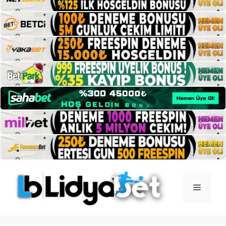
İçeriğe
atla
Menü