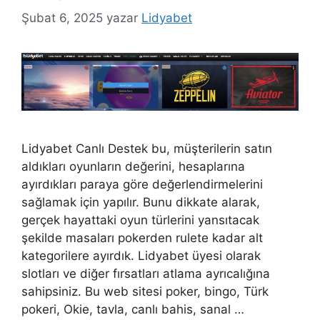
Şubat 6, 2025
yazar
Lidyabet
Lidyabet Canlı Destek bu, müşterilerin satın
aldıkları oyunların değerini, hesaplarına
ayırdıkları paraya göre değerlendirmelerini
sağlamak için yapılır. Bunu dikkate alarak,
gerçek hayattaki oyun türlerini yansıtacak
şekilde masaları pokerden rulete kadar alt
kategorilere ayırdık. Lidyabet üyesi olarak
slotları ve diğer fırsatları atlama ayrıcalığına
sahipsiniz. Bu web sitesi poker, bingo, Türk
pokeri, Okie, tavla, canlı bahis, sanal …