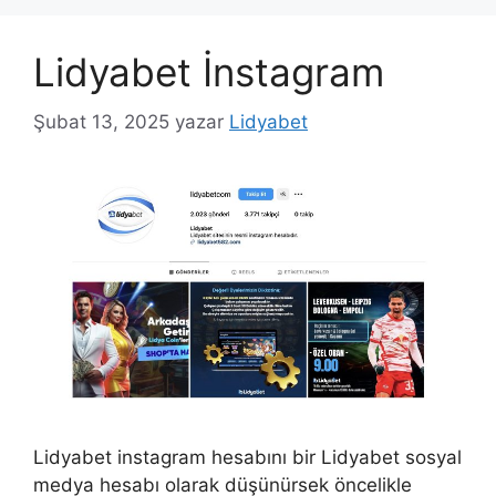
Lidyabet İnstagram
Şubat 13, 2025
yazar
Lidyabet
Lidyabet instagram hesabını bir Lidyabet sosyal
medya hesabı olarak düşünürsek öncelikle