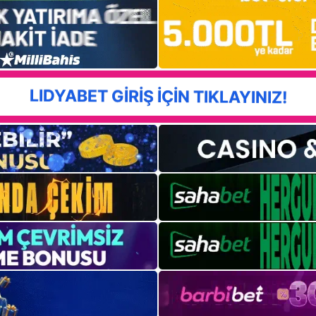
LIDYABET GİRİŞ İÇİN TIKLAYINIZ!