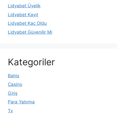
Lidyabet Üyelik
Lidyabet Kayıt
Lidyabet Kaç Oldu
Lidyabet Güvenilir Mi
Kategoriler
Bahis
Casino
Giriş
Para Yatırma
Tv